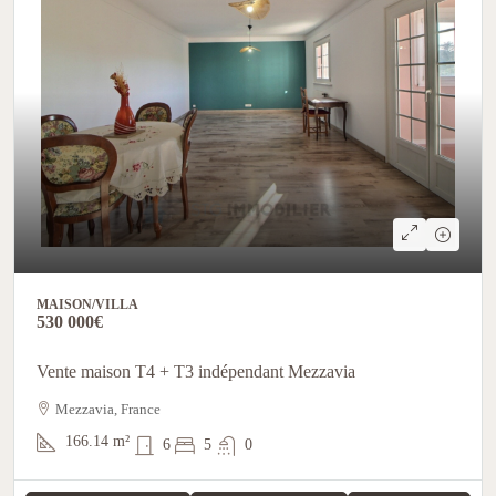
MAISON/VILLA
530 000€
Vente maison T4 + T3 indépendant Mezzavia
Mezzavia, France
166.14
m²
6
5
0