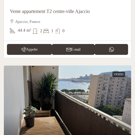
Vente appartement T2 centre-ville Ajaccio
Ajaccio, France
44.4
m²
2
1
0
Appeler
E-mail
VENDU