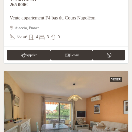
265 000€
Vente appartement F4 bas du Cours Napoléon
Ajaccio, France
86
m²
4
3
0
Appeler
E-mail
VENDU