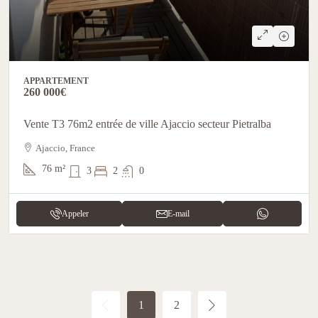
APPARTEMENT
260 000€
Vente T3 76m2 entrée de ville Ajaccio secteur Pietralba
Ajaccio, France
76
m²
3
2
0
Appeler
E-mail
1
2