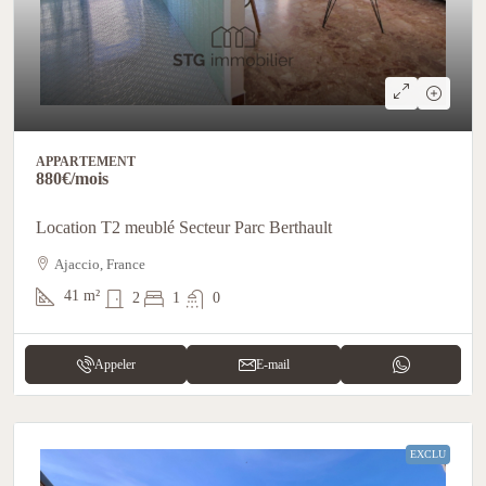
APPARTEMENT
880€
/mois
Location T2 meublé Secteur Parc Berthault
Ajaccio, France
41
m²
2
1
0
Appeler
E-mail
EXCLU