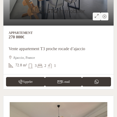
APPARTEMENT
270 000€
Vente appartement T3 proche rocade d’ajaccio
Ajaccio, France
72.8
m²
3
2
1
Appeler
E-mail