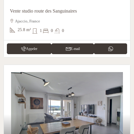
Vente studio route des Sanguinaires
Ajaccio, France
25.8
m²
1
0
0
Appeler
E-mail