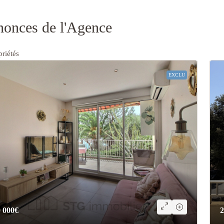
onces de l'Agence
priétés
EXCLU
 000€
2