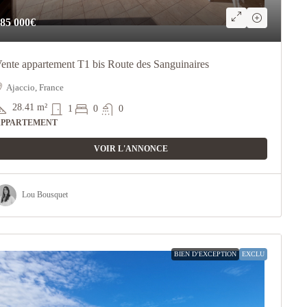
85 000€
ente appartement T1 bis Route des Sanguinaires
Ajaccio, France
28.41
m²
1
0
0
APPARTEMENT
VOIR L'ANNONCE
Lou Bousquet
BIEN D’EXCEPTION
EXCLU