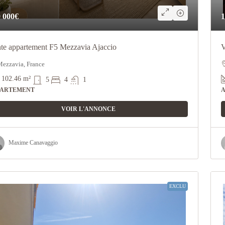
 000€
1
te appartement F5 Mezzavia Ajaccio
V
ezzavia, France
102.46
m²
5
4
1
PARTEMENT
VOIR L'ANNONCE
Maxime Canavaggio
EXCLU