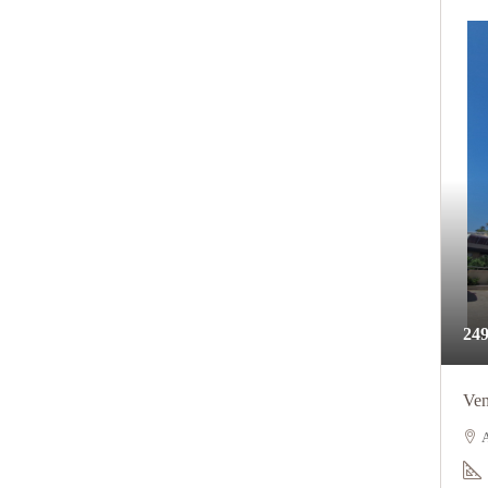
249
Ven
A