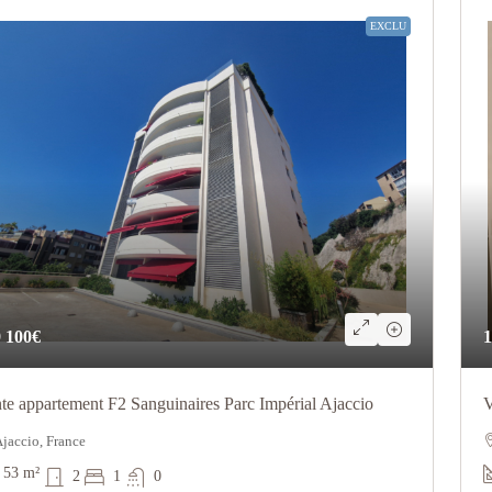
EXCLU
 100€
1
te appartement F2 Sanguinaires Parc Impérial Ajaccio
V
jaccio, France
53
m²
2
1
0