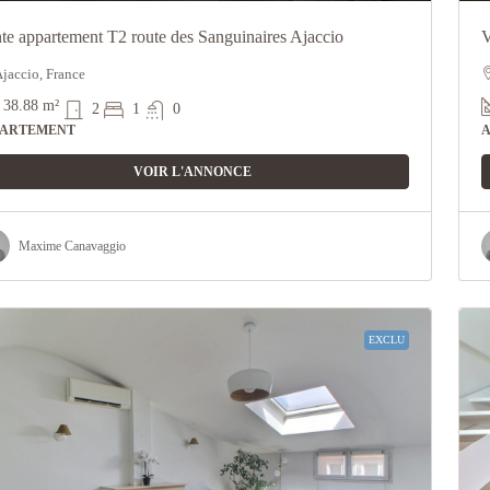
te appartement T2 route des Sanguinaires Ajaccio
V
jaccio, France
38.88
m²
2
1
0
PARTEMENT
VOIR L'ANNONCE
Maxime Canavaggio
EXCLU