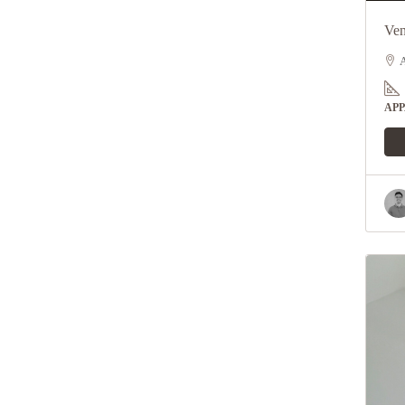
Ven
A
AP