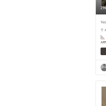
290
Ven
M
AP