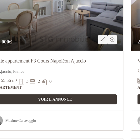
 000€
2
te appartement F3 Cours Napoléon Ajaccio
V
jaccio, France
55.56
m²
3
2
0
PARTEMENT
VOIR L'ANNONCE
Maxime Canavaggio