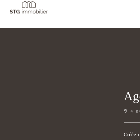
Age
4 B
Créée e