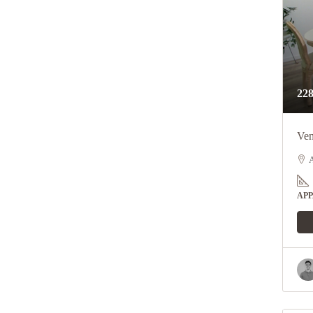
228
Ven
A
AP