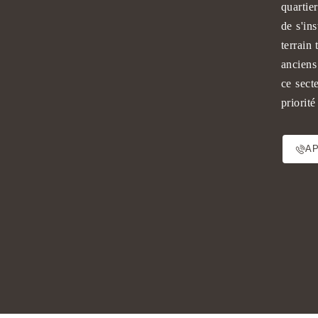
quartie
de s'in
terrain
anciens
ce sect
priorité
A