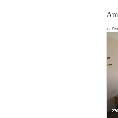
Ann
25 Pro
270