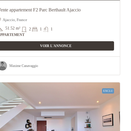
ente appartement F2 Parc Berthault Ajaccio
Ajaccio, France
51.52
m²
2
1
1
APPARTEMENT
VOIR L'ANNONCE
Maxime Canavaggio
EXCLU