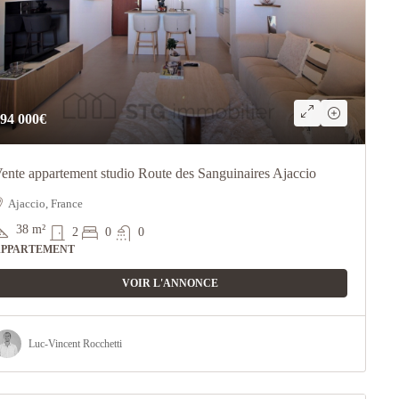
94 000€
ente appartement studio Route des Sanguinaires Ajaccio
Ajaccio, France
38
m²
2
0
0
APPARTEMENT
VOIR L'ANNONCE
Luc-Vincent Rocchetti