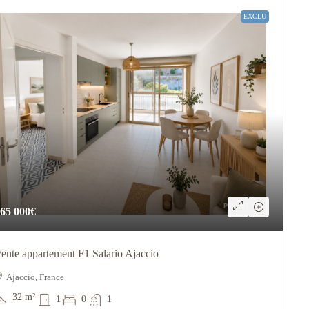
EXCLU
65 000€
ente appartement F1 Salario Ajaccio
Ajaccio, France
32
m²
1
0
1