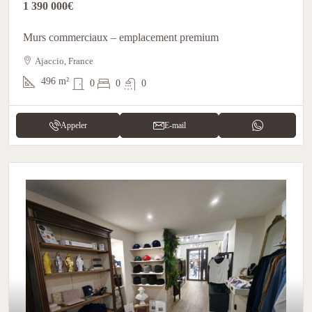
1 390 000€
Murs commerciaux – emplacement premium
Ajaccio, France
496
m²
0
0
0
Appeler
E-mail