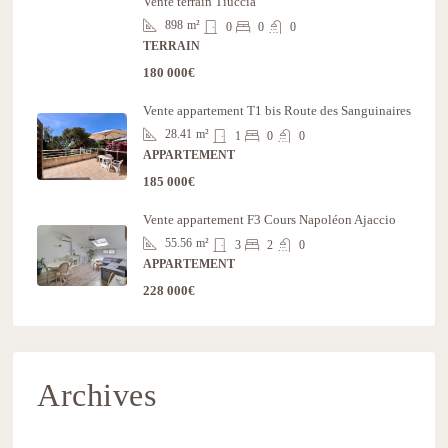
Vente terrain Tiuccia
898
m²
0
0
0
TERRAIN
180 000€
Vente appartement T1 bis Route des Sanguinaires
28.41
m²
1
0
0
APPARTEMENT
185 000€
Vente appartement F3 Cours Napoléon Ajaccio
55.56
m²
3
2
0
APPARTEMENT
228 000€
Archives