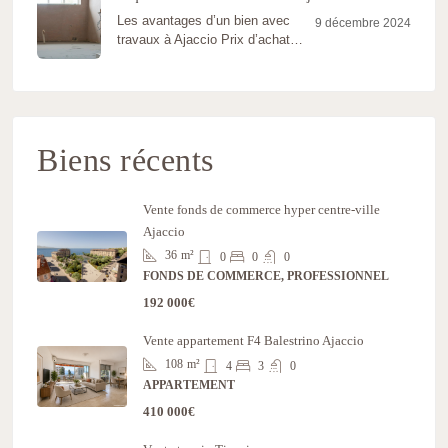
cruciale. Une…
Les avantages d’un bien avec
9 décembre 2024
travaux à Ajaccio Prix d’achat
attractifLes biens nécessitant des
travaux…
Biens récents
Vente fonds de commerce hyper centre-ville
Ajaccio
36
m²
0
0
0
FONDS DE COMMERCE, PROFESSIONNEL
192 000€
Vente appartement F4 Balestrino Ajaccio
108
m²
4
3
0
APPARTEMENT
410 000€