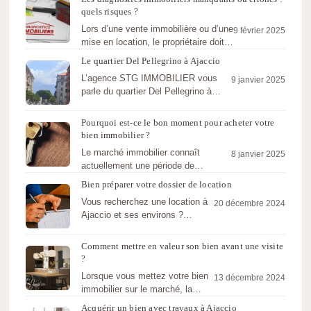
quels risques ?
Lors d’une vente immobilière ou d’une
9 février 2025
mise en location, le propriétaire doit
fournir un dossier…
Le quartier Del Pellegrino à Ajaccio
L’agence STG IMMOBILIER vous
9 janvier 2025
parle du quartier Del Pellegrino à
Ajaccio : Proximité, Commerces et…
Pourquoi est-ce le bon moment pour acheter votre
bien immobilier ?
Le marché immobilier connaît
8 janvier 2025
actuellement une période de
transition propice pour ceux qui
Bien préparer votre dossier de location
envisagent d’acheter…
Vous recherchez une location à
20 décembre 2024
Ajaccio et ses environs ?
L’agence STG
IMMOBILIER vous conseille
Comment mettre en valeur son bien avant une visite
pour bien…
?
Lorsque vous mettez votre bien
13 décembre 2024
immobilier sur le marché, la
première impression est
Acquérir un bien avec travaux à Ajaccio