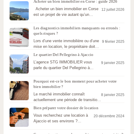
Acheter un bien immobilier en Corse : guide 2026
interactive,…
Acheter un bien immobilier en Corse
12 juillet 2026
est un projet de vie autant qu’un
investissement.…
Les diagnostics immobiliers manquants ou erronés :
quels risques ?
Lors d’une vente immobilière ou d’une
9 février 2025
mise en location, le propriétaire doit
fournir un dossier…
Le quartier Del Pellegrino à Ajaccio
L’agence STG IMMOBILIER vous
9 janvier 2025
parle du quartier Del Pellegrino à
Ajaccio : Proximité, Commerces et…
Pourquoi est-ce le bon moment pour acheter votre
bien immobilier ?
Le marché immobilier connaît
8 janvier 2025
actuellement une période de transition
propice pour ceux qui envisagent
Bien préparer votre dossier de location
d’acheter…
Vous recherchez une location à
20 décembre 2024
Ajaccio et ses environs ?
L’agence STG IMMOBILIER vous
conseille pour bien…