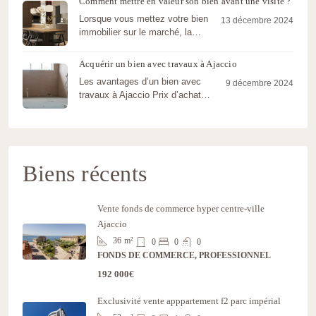
Comment mettre en valeur son bien avant une visite ?
Lorsque vous mettez votre bien
13 décembre 2024
immobilier sur le marché, la
première impression est cruciale.
Une…
Acquérir un bien avec travaux à Ajaccio
Les avantages d’un bien avec
9 décembre 2024
travaux à Ajaccio Prix d’achat
attractifLes biens nécessitant des
travaux…
Biens récents
Vente fonds de commerce hyper centre-ville
Ajaccio
36
m²
0
0
0
FONDS DE COMMERCE, PROFESSIONNEL
192 000€
Exclusivité vente apppartement f2 parc impérial