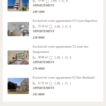
53
m²
2
1
0
APPARTEMENT
249 100€
Exclusivité vente appartement F3 Cours Napoléon
55.56
m²
3
2
0
APPARTEMENT
228 000€
Exclusivité vente appartement T2 route des
Sanguinaires
38.88
m²
2
1
0
APPARTEMENT
270 000€
Exclusivité vente appartement F2 Parc Berthault
51.52
m²
2
1
1
APPARTEMENT
245 000€