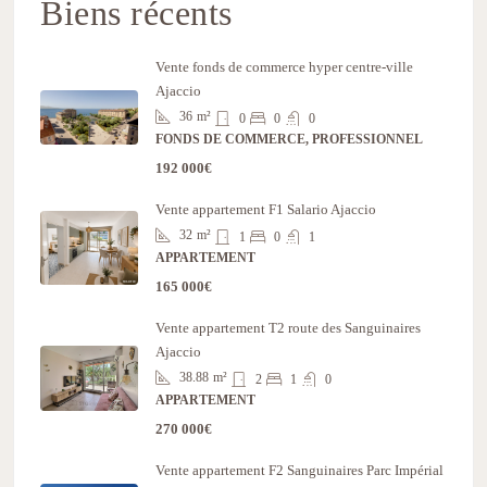
Biens récents
Vente fonds de commerce hyper centre-ville
Ajaccio
36
m²
0
0
0
FONDS DE COMMERCE, PROFESSIONNEL
192 000€
Vente appartement F1 Salario Ajaccio
32
m²
1
0
1
APPARTEMENT
165 000€
Vente appartement T2 route des Sanguinaires
Ajaccio
38.88
m²
2
1
0
APPARTEMENT
270 000€
Vente appartement F2 Sanguinaires Parc Impérial