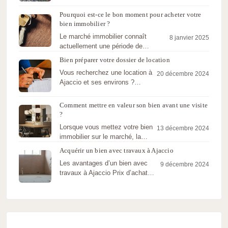
Ajaccio : Proximité, Commerces et…
Pourquoi est-ce le bon moment pour acheter votre
bien immobilier ?
Le marché immobilier connaît
8 janvier 2025
actuellement une période de
transition propice pour ceux qui
Bien préparer votre dossier de location
envisagent d’acheter…
Vous recherchez une location à
20 décembre 2024
Ajaccio et ses environs ?
L’agence STG
IMMOBILIER vous conseille
Comment mettre en valeur son bien avant une visite
pour bien…
?
Lorsque vous mettez votre bien
13 décembre 2024
immobilier sur le marché, la
première impression est
Acquérir un bien avec travaux à Ajaccio
cruciale. Une…
Les avantages d’un bien avec
9 décembre 2024
travaux à Ajaccio Prix d’achat
attractifLes biens nécessitant des
travaux…