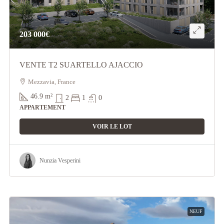
203 000€
VENTE T2 SUARTELLO AJACCIO
Mezzavia, France
46.9
m²
2
1
0
APPARTEMENT
VOIR LE LOT
Nunzia Vesperini
NEUF