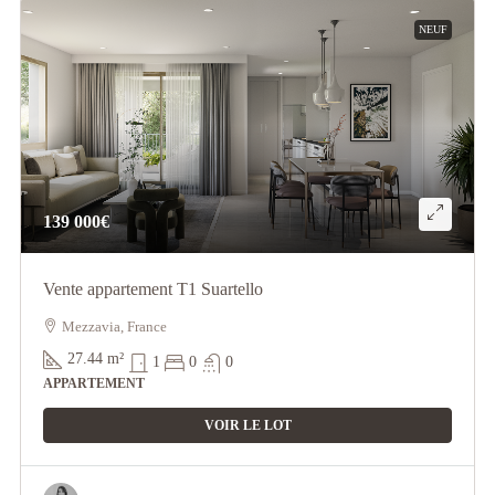
NEUF
139 000€
Vente appartement T1 Suartello
Mezzavia, France
27.44
m²
1
0
0
APPARTEMENT
VOIR LE LOT