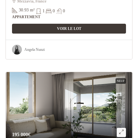
Mezzavia, France
30.93
m²
1
0
0
APPARTEMENT
VOIR LE LOT
Angela Nunzi
NEUF
195 000€