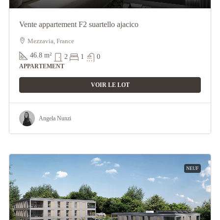
Vente appartement F2 suartello ajacico
Mezzavia, France
46.8
m²
2
1
0
APPARTEMENT
VOIR LE LOT
Angela Nunzi
NEUF