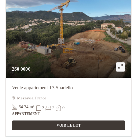
260 000€
Vente appartement T3 Suartello
Mezzavia, France
64.74
m²
3
2
0
APPARTEMENT
VOIR LE LOT