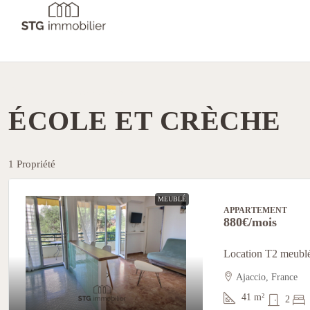
Accueil
école et crèche
ÉCOLE ET CRÈCHE
1 Propriété
MEUBLÉ
APPARTEMENT
880€
/mois
Location T2 meublé
Ajaccio, France
41
m²
2