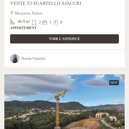
VENTE T2 SUARTELLO AJACCIO
Mezzavia, France
46.9
m²
2
1
0
APPARTEMENT
VOIR L'ANNONCE
Nunzia Vesperini
NEUF