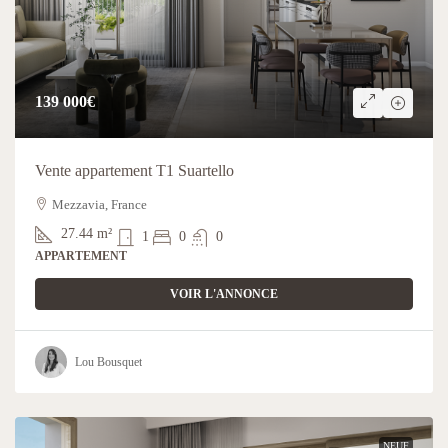
139 000€
Vente appartement T1 Suartello
Mezzavia, France
27.44
m²
1
0
0
APPARTEMENT
VOIR L'ANNONCE
Lou Bousquet
NEUF