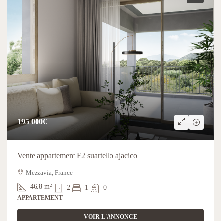
195 000€
Vente appartement F2 suartello ajacico
Mezzavia, France
46.8
m²
2
1
0
APPARTEMENT
VOIR L'ANNONCE