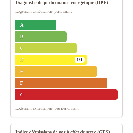
Diagnostic de performance énergétique (DPE)
Logement extrêmement performant
A
B
C
D
181
E
F
G
Logement extrêmement peu performant
Indice d'émissions de gaz à effet de serre (GES)