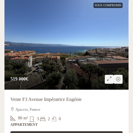
SOUS COMPROMIS
519 000€
Vente F3 Avenue Impératrice Eugénie
Ajaccio, France
80
m²
3
2
0
APPARTEMENT