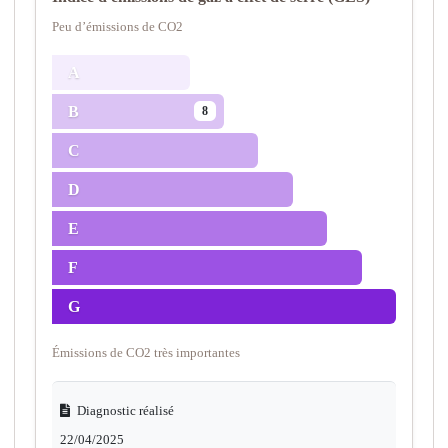
Peu d’émissions de CO2
A
B
8
C
D
E
F
G
Émissions de CO2 très importantes
Diagnostic réalisé
22/04/2025