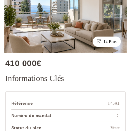
12 Plus
8 Plus
410 000€
Informations Clés
Référence
F45A1
Numéro de mandat
G
Statut du bien
Vente