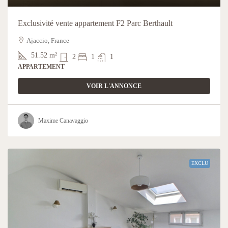
Exclusivité vente appartement F2 Parc Berthault
Ajaccio, France
51.52
m²
2
1
1
APPARTEMENT
VOIR L'ANNONCE
Maxime Canavaggio
EXCLU